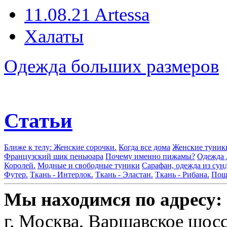
11.08.21 Artessa
Халаты
Одежда больших размеров
Статьи
Ближе к телу: Женские сорочки.
Когда все дома
Женские туник
Французский шик пеньюара
Почему именно пижамы?
Одежда 
Королей.
Модные и свободные туники
Сарафан, одежда из сун
Футер.
Ткань - Интерлок.
Ткань - Эластан.
Ткань - Рибана.
Поши
Мы находимся по адресу:
г. Москва, Варшавское шосс