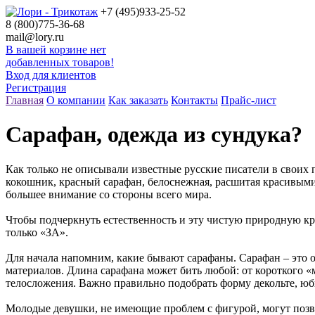
+7 (495)
933-25-52
8 (800)
775-36-68
mail@lory.ru
В вашей корзине нет
добавленных товаров!
Вход для клиентов
Регистрация
Главная
О компании
Как заказать
Контакты
Прайс-лист
Сарафан, одежда из сундука?
Как только не описывали известные русские писатели в своих
кокошник, красный сарафан, белоснежная, расшитая красивыми 
большее внимание со стороны всего мира.
Чтобы подчеркнуть естественность и эту чистую природную кра
только «ЗА».
Для начала напомним, какие бывают сарафаны. Сарафан – это о
материалов. Длина сарафана может бить любой: от короткого «м
телосложения. Важно правильно подобрать форму декольте, юбк
Молодые девушки, не имеющие проблем с фигурой, могут позвол