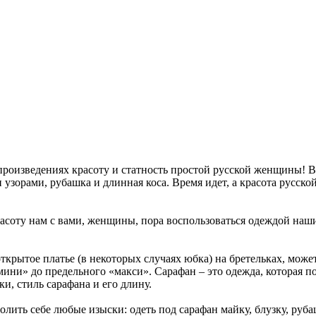
 произведениях красоту и статность простой русской женщины! 
узорами, рубашка и длинная коса. Время идет, а красота русско
соту нам с вами, женщины, пора воспользоваться одеждой наших
ткрытое платье (в некоторых случаях юбка) на бретельках, може
ини» до предельного «макси». Сарафан – это одежда, которая по
и, стиль сарафана и его длину.
ить себе любые изыски: одеть под сарафан майку, блузку, рубаш