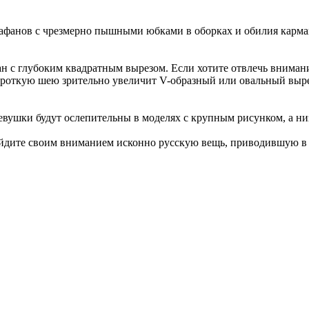
фанов с чрезмерно пышными юбками в оборках и обилия карманов
н с глубоким квадратным вырезом. Если хотите отвлечь внимание
Короткую шею зрительно увеличит V-образный или овальный выр
евушки будут ослепительны в моделях с крупным рисунком, а ни
ойдите своим вниманием исконно русскую вещь, приводившую в 