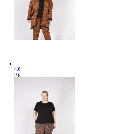
4.8
0 р.