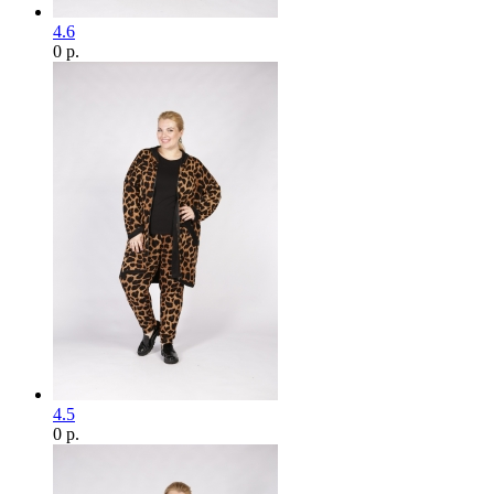
4.6
0 р.
4.5
0 р.