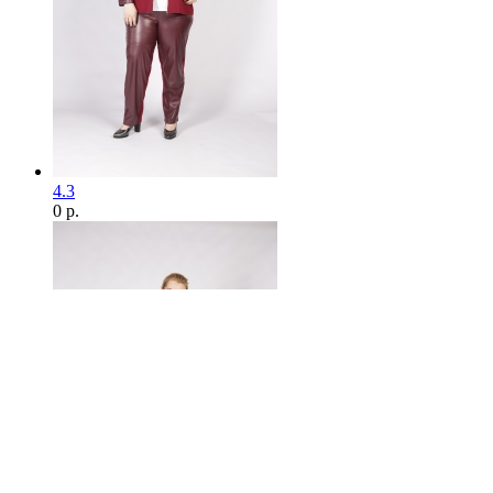
4.3
0 р.