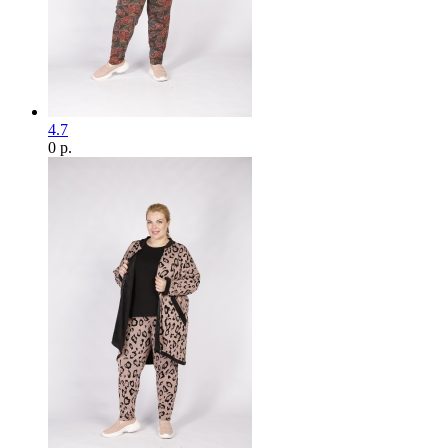
4.7
0 р.