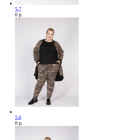
5.7
0 р.
5.6
0 р.