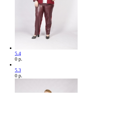
5.4
0 р.
5.3
0 р.