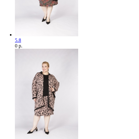
5.8
0 р.