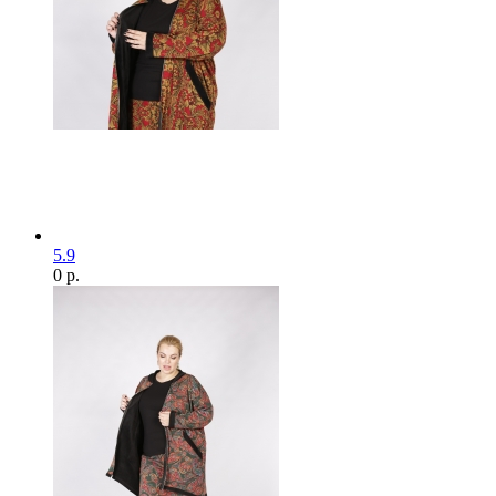
5.9
0 р.