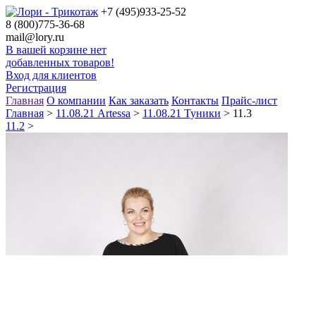
+7 (495)
933-25-52
8 (800)
775-36-68
mail@lory.ru
В вашей корзине нет
добавленных товаров!
Вход для клиентов
Регистрация
Главная
О компании
Как заказать
Контакты
Прайс-лист
Главная
>
11.08.21 Artessa
>
11.08.21 Туники
> 11.3
11.2
>