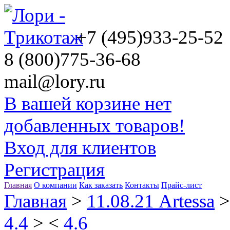
+7 (495)
933-25-52
8 (800)
775-36-68
mail@lory.ru
В вашей корзине нет
добавленных товаров!
Вход для клиентов
Регистрация
Главная
О компании
Как заказать
Контакты
Прайс-лист
Главная
>
11.08.21 Artessa
4.4
>
<
4.6