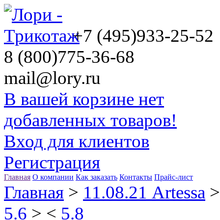
+7 (495)
933-25-52
8 (800)
775-36-68
mail@lory.ru
В вашей корзине нет
добавленных товаров!
Вход для клиентов
Регистрация
Главная
О компании
Как заказать
Контакты
Прайс-лист
Главная
>
11.08.21 Artessa
5.6
>
<
5.8