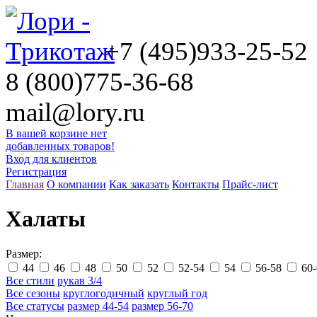
+7 (495)
933-25-52
8 (800)
775-36-68
mail@lory.ru
В вашей корзине нет
добавленных товаров!
Вход для клиентов
Регистрация
Главная
О компании
Как заказать
Контакты
Прайс-лист
Халаты
Размер:
44
46
48
50
52
52-54
54
56-58
60-
Все стили
рукав 3/4
Все сезоны
круглогодичный
круглый год
Все статусы
размер 44-54
размер 56-70