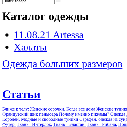
Каталог одежды
11.08.21 Artessa
Халаты
Одежда больших размеров
Статьи
Ближе к телу: Женские сорочки.
Когда все дома
Женские туник
Французский шик пеньюара
Почему именно пижамы?
Одежда 
Королей.
Модные и свободные туники
Сарафан, одежда из сун
Футер.
Ткань - Интерлок.
Ткань - Эластан.
Ткань - Рибана.
Поши