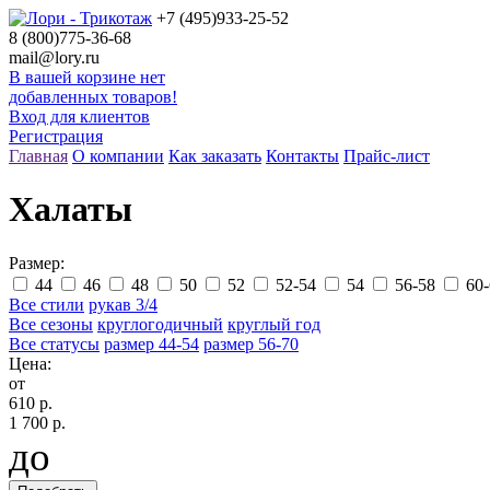
+7 (495)
933-25-52
8 (800)
775-36-68
mail@lory.ru
В вашей корзине нет
добавленных товаров!
Вход для клиентов
Регистрация
Главная
О компании
Как заказать
Контакты
Прайс-лист
Халаты
Размер:
44
46
48
50
52
52-54
54
56-58
60-
Все стили
рукав 3/4
Все сезоны
круглогодичный
круглый год
Все статусы
размер 44-54
размер 56-70
Цена:
от
610 р.
1 700 р.
до