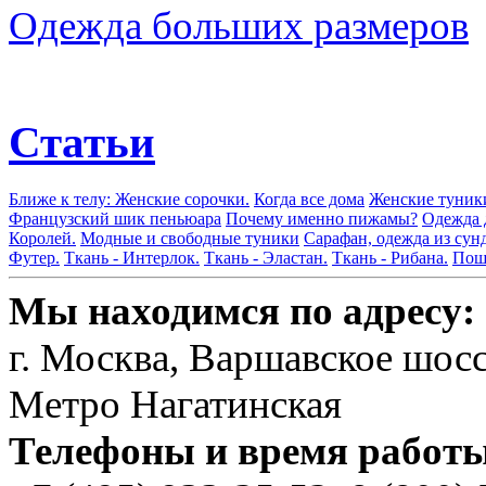
Одежда больших размеров
Статьи
Ближе к телу: Женские сорочки.
Когда все дома
Женские туник
Французский шик пеньюара
Почему именно пижамы?
Одежда 
Королей.
Модные и свободные туники
Сарафан, одежда из сун
Футер.
Ткань - Интерлок.
Ткань - Эластан.
Ткань - Рибана.
Поши
Мы находимся по адресу:
г. Москва, Варшавское шосс
Метро Нагатинская
Телефоны и время работы